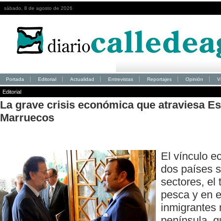
sábado, 8 de agosto de 2026
Portada
Editorial
Actualidad
Entrevistas
Reportajes
Opinión
V
Editorial
La grave crisis económica que atraviesa E
Marruecos
El vínculo e
dos países s
sectores, el 
pesca y en e
inmigrantes 
península, q