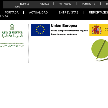
Editorial
Agenda
Vï¿½deos
Parrillas TV
R
web
PORTADA
ACTUALIDAD
ENTREVISTAS
REPORTAJE
LADO