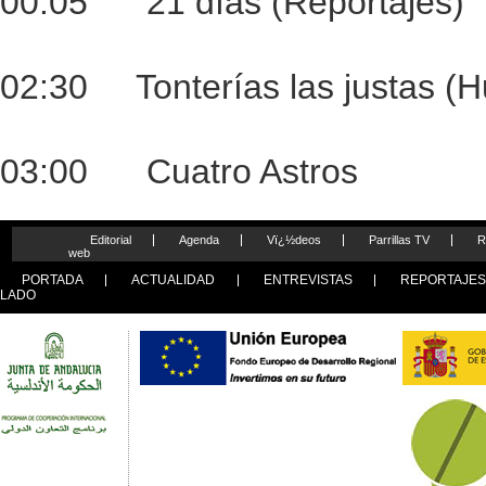
00:05 21 días (Reportajes)
02:30 Tonterías las justas (
03:00 Cuatro Astros
Editorial
Agenda
Vï¿½deos
Parrillas TV
R
web
PORTADA
ACTUALIDAD
ENTREVISTAS
REPORTAJE
LADO