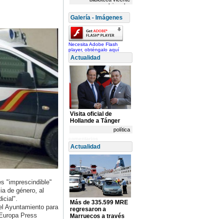
aleixandre
Galería - Imágenes
Necesita Adobe Flash
player, obténgalo aquí
Actualidad
Visita oficial de
Hollande a Tánger
política
comentarios
Actualidad
es "imprescindible"
ia de género, al
icial".
Más de 335.599 MRE
el Ayuntamiento para
regresaron a
a Europa Press
Marruecos a través