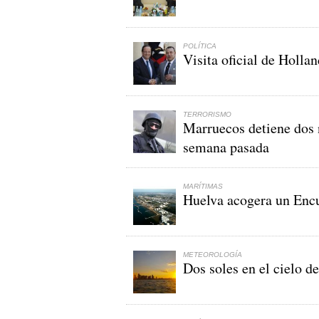
POLÍTICA
Visita oficial de Holla
TERRORISMO
Marruecos detiene dos n
semana pasada
MARÍTIMAS
Huelva acogera un Encu
METEOROLOGÍA
Dos soles en el cielo d