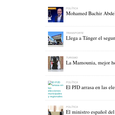
POLÍTICA
Mohamed Bachir Abdell
TRANSPORTE
Llega a Tánger el seg
TURISMO
La Mamounia, mejor ho
POLÍTICA
El PJD arrasa en las el
POLÍTICA
El ministro español del