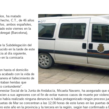
años, ha matado
 hecho, C.T., de 46 años
años, ambos españoles,
ado este viernes en la
obregat (Barcelona),
e la Subdelegación del
ucido en la tarde de este
a al día siguiente,
 en la comisaría
n hasta el domicilio
ía acabado con la vida de
anera el fallecimiento de
ntaban heridas que
eto contundente".
ienestar Social de la Junta de Andalucía, Micaela Navarro, ha asegurado que 
cien a sus agresores con el fin de evitar nuevos casos de muerte por violenc
no había realizado ninguna denuncia ni había protagonizado ningún proceso jud
uetas de Mar se concentran a las 12,00 horas de este lunes en las puertas d
ro este año en la provincia y la tercera en la región, según han confirmado 