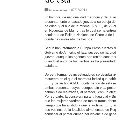
07/02/2011
|
0
comentarios
un hombre, de nacionalidad marroquí y de 36 
presuntamente el pasado jueves a su pareja de
de edad, y al hijo de la misma, A.M.C., de 22 
en Roquetas de Mar, y tras lo cual se ha entreg
comisaría de Policía Nacional de Cornellà de Ll
donde ha confesado los hechos.
Según han informado a Europa Press fuentes d
Gobierno de Almería, el fatal suceso se ha prod
jueves, aunque los agentes han tenido constanci
cuando el autor de los hechos se ha presentado
catalana.
De esta forma, los investigadores se desplazaro
roquetero en el que el marroquí indicó que hab
C.T. y de su hijo A.M.C. confirmando de esta m
ambas personas, cuyos cuerpos sin vida prese
habían sido realizadas, al parecer, "con un obj
Por su parte, la consejera para la Igualdad y B
que las mujeres víctimas de malos tratos denun
tiempo que ha aludido a que la víctima, C.T., "
Los vecinos de la localidad almerienses de Roq
condenar el primer crimen por violencia de géne