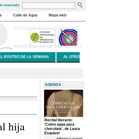
a avanzada
s
Calle de Agua
Mapa web
EL ROSTRO DE LA SEMANA
AL OTRO
AGENDA
Recital literario:
l hija
'Como agua para
chocolate', de Laura
Esquivel
bilbioteca vicente