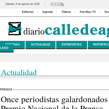
sábado, 8 de agosto de 2026
Editorial
Agenda
Vídeos
Parrillas TV
Ra
PORTADA
ACTUALIDAD
ENTREVISTAS
REPORTAJ
LADO
Actualidad
PRENSA
Once periodistas galardonados 
Premio Nacional de la Prensa