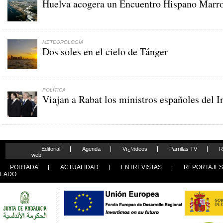
Huelva acogera un Encuentro Hispano Marroq
METEOROLOGÍA
Dos soles en el cielo de Tánger
POLÍTICA
Viajan a Rabat los ministros españoles del I
Editorial
Agenda
Vï¿½deos
Parrillas TV
R
web
PORTADA
ACTUALIDAD
ENTREVISTAS
REPORTAJE
LADO