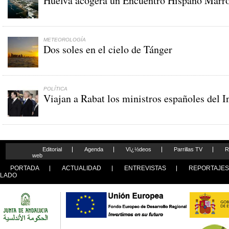
Huelva acogera un Encuentro Hispano Marroq
METEOROLOGÍA
Dos soles en el cielo de Tánger
POLÍTICA
Viajan a Rabat los ministros españoles del I
Editorial
Agenda
Vï¿½deos
Parrillas TV
R
web
PORTADA
ACTUALIDAD
ENTREVISTAS
REPORTAJE
LADO