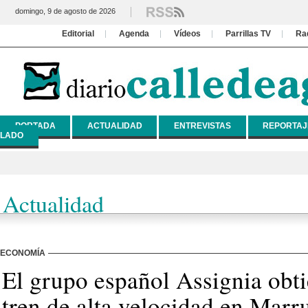
domingo, 9 de agosto de 2026
Editorial
Agenda
Vídeos
Parrillas TV
Ra
PORTADA
ACTUALIDAD
ENTREVISTAS
REPORTAJ
LADO
Actualidad
ECONOMÍA
El grupo español Assignia obti
tren de alta velocidad en Marr