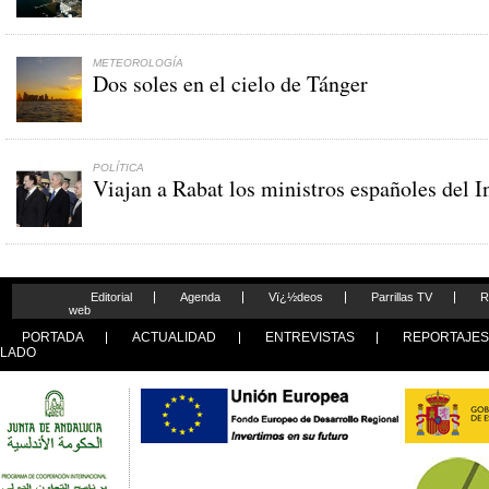
METEOROLOGÍA
Dos soles en el cielo de Tánger
POLÍTICA
Viajan a Rabat los ministros españoles del I
Editorial
Agenda
Vï¿½deos
Parrillas TV
R
web
PORTADA
ACTUALIDAD
ENTREVISTAS
REPORTAJE
LADO