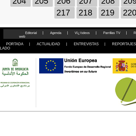
204
205
206
207
208
20
217
218
219
22
Editorial
Agenda
Vï¿½deos
Parrillas TV
R
web
PORTADA
ACTUALIDAD
ENTREVISTAS
REPORTAJE
LADO