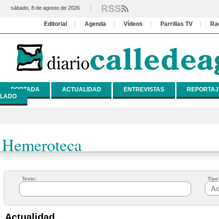
sábado, 8 de agosto de 2026
Editorial
Agenda
Vídeos
Parrillas TV
Ra
PORTADA
ACTUALIDAD
ENTREVISTAS
REPORTAJ
LADO
Hemeroteca
Texto:
Tipo 
Actualidad