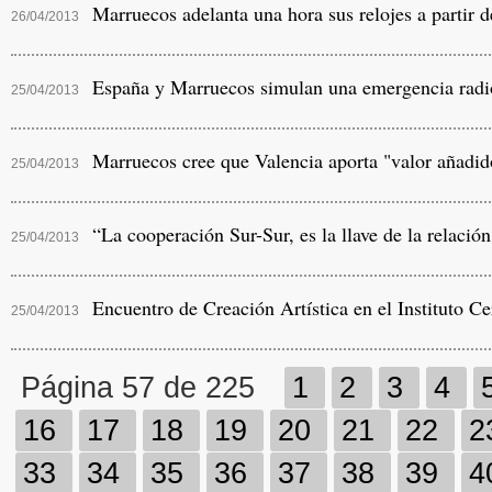
Marruecos adelanta una hora sus relojes a partir d
26/04/2013
España y Marruecos simulan una emergencia radio
25/04/2013
Marruecos cree que Valencia aporta "valor añadido
25/04/2013
“La cooperación Sur-Sur, es la llave de la relació
25/04/2013
Encuentro de Creación Artística en el Instituto Ce
25/04/2013
Página 57 de 225
1
2
3
4
16
17
18
19
20
21
22
2
33
34
35
36
37
38
39
4