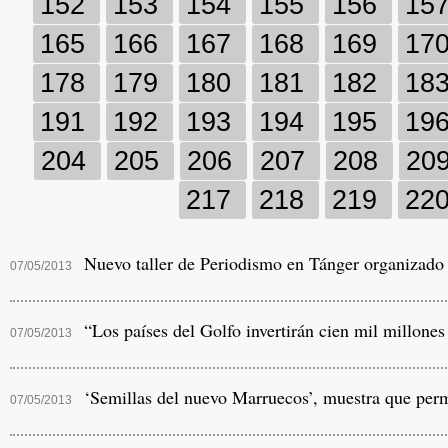
152
153
154
155
156
15
165
166
167
168
169
17
178
179
180
181
182
18
191
192
193
194
195
19
204
205
206
207
208
20
217
218
219
22
Nuevo taller de Periodismo en Tánger organizad
07/05/2013
“Los países del Golfo invertirán cien mil millones
07/05/2013
‘Semillas del nuevo Marruecos’, muestra que permi
07/05/2013