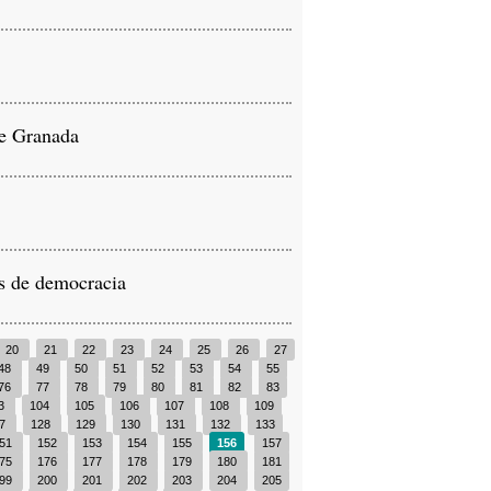
de Granada
s de democracia
20
21
22
23
24
25
26
27
48
49
50
51
52
53
54
55
76
77
78
79
80
81
82
83
3
104
105
106
107
108
109
27
128
129
130
131
132
133
51
152
153
154
155
156
157
75
176
177
178
179
180
181
99
200
201
202
203
204
205