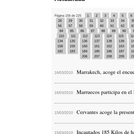
Página 156 de 225
1
2
3
4
5
6
28
29
30
31
32
33
34
3
56
57
58
59
60
61
62
6
84
85
86
87
88
89
90
110
111
112
113
114
115
1
134
135
136
137
138
139
1
158
159
160
161
162
163
1
182
183
184
185
186
187
1
206
207
208
209
2
Marrakech, acoge el encuen
16/03/2010
Marruecos participa en el
16/03/2010
Cervantes acoge la present
15/03/2010
Incautados 185 Kilos de ha
15/03/2010