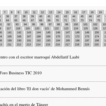
7
8
9
10
11
12
13
14
15
16
17
18
19
5
36
37
38
39
40
41
42
43
44
45
46
47
3
64
65
66
67
68
69
70
71
72
73
74
75
91
92
93
94
95
96
97
98
99
100
101
102
10
16
117
118
119
120
121
122
123
124
125
126
1
40
141
142
143
144
145
146
147
148
149
150
1
64
165
166
167
168
169
170
171
172
173
174
1
88
189
190
191
192
193
194
195
196
197
198
1
10
211
212
213
214
215
216
217
218
219
220
2
tro con el escritor marroquí Abdellatif Laabi
 Foro Business TIC 2010
ación del libro 'El don vacío' de Mohammed Bennís
chís en el puerto de Tánger