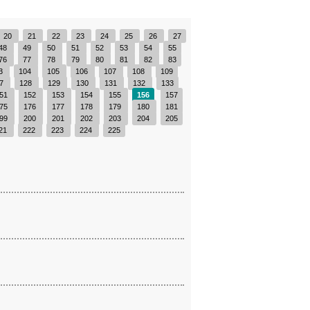
20
21
22
23
24
25
26
27
48
49
50
51
52
53
54
55
76
77
78
79
80
81
82
83
3
104
105
106
107
108
109
27
128
129
130
131
132
133
51
152
153
154
155
156
157
75
176
177
178
179
180
181
99
200
201
202
203
204
205
21
222
223
224
225