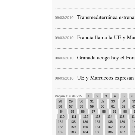
Transmediterránea estrenar
09/03/2010
Francia llama la UE y Marr
09/03/2010
Granada acoge hoy el Foro
08/03/2010
UE y Marruecos expresan vo
08/03/2010
Página 156 de 225
1
2
3
4
5
6
28
29
30
31
32
33
34
3
56
57
58
59
60
61
62
6
84
85
86
87
88
89
90
110
111
112
113
114
115
1
134
135
136
137
138
139
1
158
159
160
161
162
163
1
182
183
184
185
186
187
1