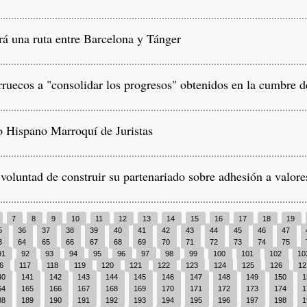
á una ruta entre Barcelona y Tánger
uecos a "consolidar los progresos" obtenidos en la cumbre 
 Hispano Marroquí de Juristas
luntad de construir su partenariado sobre adhesión a valore
7
8
9
10
11
12
13
14
15
16
17
18
19
5
36
37
38
39
40
41
42
43
44
45
46
47
3
64
65
66
67
68
69
70
71
72
73
74
75
91
92
93
94
95
96
97
98
99
100
101
102
10
16
117
118
119
120
121
122
123
124
125
126
1
40
141
142
143
144
145
146
147
148
149
150
1
64
165
166
167
168
169
170
171
172
173
174
1
88
189
190
191
192
193
194
195
196
197
198
1