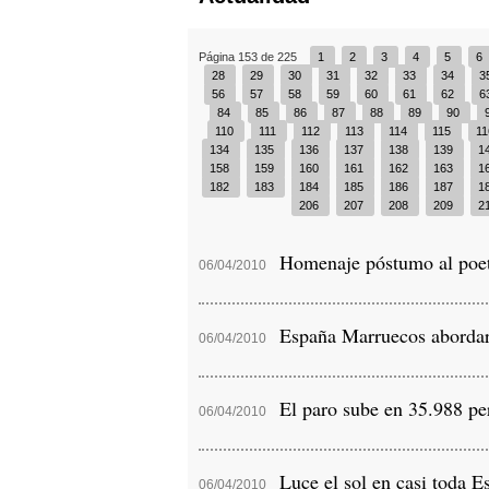
Página 153 de 225
1
2
3
4
5
6
28
29
30
31
32
33
34
3
56
57
58
59
60
61
62
6
84
85
86
87
88
89
90
110
111
112
113
114
115
1
134
135
136
137
138
139
1
158
159
160
161
162
163
1
182
183
184
185
186
187
1
206
207
208
209
2
Homenaje póstumo al poe
06/04/2010
España Marruecos abordarán
06/04/2010
El paro sube en 35.988 per
06/04/2010
Luce el sol en casi toda E
06/04/2010