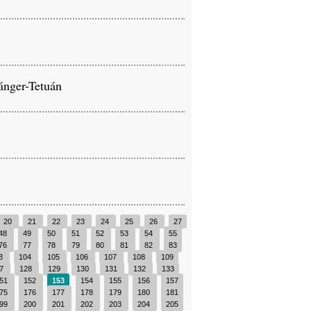
Tánger-Tetuán
20
21
22
23
24
25
26
27
48
49
50
51
52
53
54
55
76
77
78
79
80
81
82
83
3
104
105
106
107
108
109
27
128
129
130
131
132
133
51
152
153
154
155
156
157
75
176
177
178
179
180
181
99
200
201
202
203
204
205