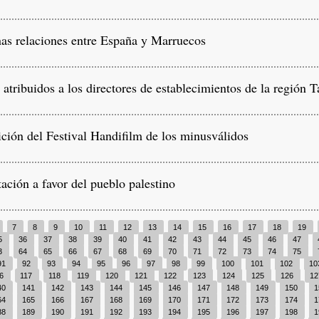
s relaciones entre España y Marruecos
atribuidos a los directores de establecimientos de la región 
ción del Festival Handifilm de los minusválidos
ción a favor del pueblo palestino
7
8
9
10
11
12
13
14
15
16
17
18
19
5
36
37
38
39
40
41
42
43
44
45
46
47
3
64
65
66
67
68
69
70
71
72
73
74
75
91
92
93
94
95
96
97
98
99
100
101
102
10
16
117
118
119
120
121
122
123
124
125
126
1
40
141
142
143
144
145
146
147
148
149
150
1
64
165
166
167
168
169
170
171
172
173
174
1
88
189
190
191
192
193
194
195
196
197
198
1