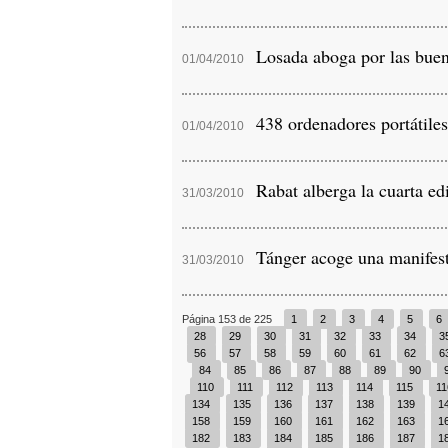
Losada aboga por las buena
01/04/2010
438 ordenadores portátiles 
01/04/2010
Rabat alberga la cuarta edi
31/03/2010
Tánger acoge una manifesta
31/03/2010
Página 153 de 225
1
2
3
4
5
6
28
29
30
31
32
33
34
3
56
57
58
59
60
61
62
6
84
85
86
87
88
89
90
110
111
112
113
114
115
1
134
135
136
137
138
139
1
158
159
160
161
162
163
1
182
183
184
185
186
187
1