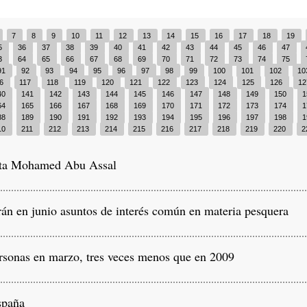
7
8
9
10
11
12
13
14
15
16
17
18
19
5
36
37
38
39
40
41
42
43
44
45
46
47
3
64
65
66
67
68
69
70
71
72
73
74
75
91
92
93
94
95
96
97
98
99
100
101
102
10
16
117
118
119
120
121
122
123
124
125
126
1
40
141
142
143
144
145
146
147
148
149
150
1
64
165
166
167
168
169
170
171
172
173
174
1
88
189
190
191
192
193
194
195
196
197
198
1
10
211
212
213
214
215
216
217
218
219
220
2
ta Mohamed Abu Assal
 en junio asuntos de interés común en materia pesquera
sonas en marzo, tres veces menos que en 2009
spaña