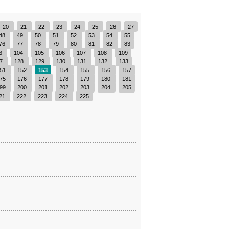
20
21
22
23
24
25
26
27
48
49
50
51
52
53
54
55
76
77
78
79
80
81
82
83
3
104
105
106
107
108
109
27
128
129
130
131
132
133
51
152
153
154
155
156
157
75
176
177
178
179
180
181
99
200
201
202
203
204
205
21
222
223
224
225