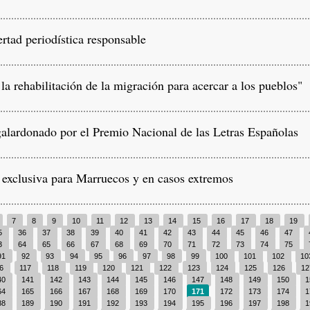
tad periodística responsable
 rehabilitación de la migración para acercar a los pueblos"
alardonado por el Premio Nacional de las Letras Españolas
 exclusiva para Marruecos y en casos extremos
7
8
9
10
11
12
13
14
15
16
17
18
19
5
36
37
38
39
40
41
42
43
44
45
46
47
3
64
65
66
67
68
69
70
71
72
73
74
75
91
92
93
94
95
96
97
98
99
100
101
102
10
16
117
118
119
120
121
122
123
124
125
126
1
40
141
142
143
144
145
146
147
148
149
150
1
64
165
166
167
168
169
170
171
172
173
174
1
88
189
190
191
192
193
194
195
196
197
198
1