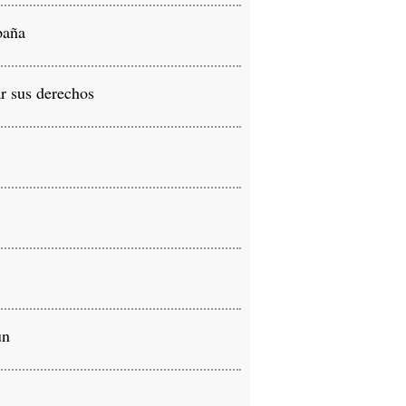
paña
r sus derechos
ún