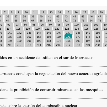
7
8
9
10
11
12
13
14
15
16
17
18
19
5
36
37
38
39
40
41
42
43
44
45
46
47
3
64
65
66
67
68
69
70
71
72
73
74
75
91
92
93
94
95
96
97
98
99
100
101
102
10
16
117
118
119
120
121
122
123
124
125
126
1
40
141
142
143
144
145
146
147
148
149
150
1
64
165
166
167
168
169
170
171
172
173
174
1
88
189
190
191
192
193
194
195
196
197
198
1
10
211
212
213
214
215
216
217
218
219
220
2
os en un accidente de tráfico en el sur de Marruecos
ruecos concluyen la negociación del nuevo acuerdo agrícol
na la prohibición de construir minaretes en las mezquitas
ia sobre la gestión del combustible nuclear