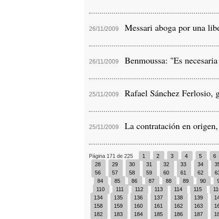
Messari aboga por una liber
26/11/2009
Benmoussa: "Es necesaria la
26/11/2009
Rafael Sánchez Ferlosio, g
25/11/2009
La contratación en origen,
25/11/2009
Página 171 de 225
1
2
3
4
5
6
28
29
30
31
32
33
34
3
56
57
58
59
60
61
62
6
84
85
86
87
88
89
90
110
111
112
113
114
115
1
134
135
136
137
138
139
1
158
159
160
161
162
163
1
182
183
184
185
186
187
1