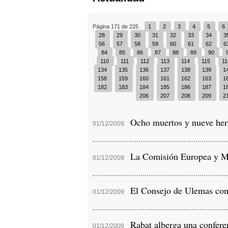
Página 171 de 225
1
2
3
4
5
6
28
29
30
31
32
33
34
3
56
57
58
59
60
61
62
6
84
85
86
87
88
89
90
110
111
112
113
114
115
1
134
135
136
137
138
139
1
158
159
160
161
162
163
1
182
183
184
185
186
187
1
206
207
208
209
2
Ocho muertos y nueve herid
01/12/2009
La Comisión Europea y Mar
01/12/2009
El Consejo de Ulemas conde
01/12/2009
Rabat alberga una conferenc
01/12/2009