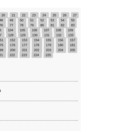
20
21
22
23
24
25
26
27
48
49
50
51
52
53
54
55
76
77
78
79
80
81
82
83
3
104
105
106
107
108
109
27
128
129
130
131
132
133
51
152
153
154
155
156
157
75
176
177
178
179
180
181
99
200
201
202
203
204
205
21
222
223
224
225
a