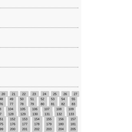
20
21
22
23
24
25
26
27
48
49
50
51
52
53
54
55
76
77
78
79
80
81
82
83
3
104
105
106
107
108
109
27
128
129
130
131
132
133
51
152
153
154
155
156
157
75
176
177
178
179
180
181
99
200
201
202
203
204
205