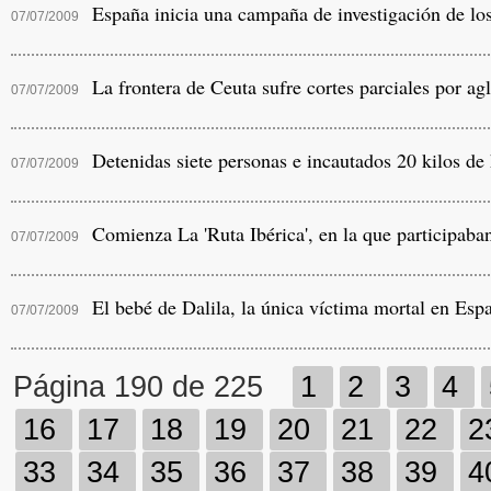
España inicia una campaña de investigación de lo
07/07/2009
La frontera de Ceuta sufre cortes parciales por a
07/07/2009
Detenidas siete personas e incautados 20 kilos de
07/07/2009
Comienza La 'Ruta Ibérica', en la que participaba
07/07/2009
El bebé de Dalila, la única víctima mortal en Espa
07/07/2009
Página 190 de 225
1
2
3
4
16
17
18
19
20
21
22
2
33
34
35
36
37
38
39
4