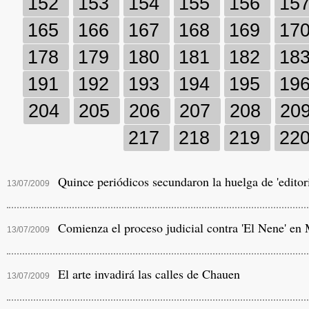
152
153
154
155
156
15
165
166
167
168
169
17
178
179
180
181
182
18
191
192
193
194
195
19
204
205
206
207
208
20
217
218
219
22
Quince periódicos secundaron la huelga de 'editor
13/07/2009
Comienza el proceso judicial contra 'El Nene' en
13/07/2009
El arte invadirá las calles de Chauen
13/07/2009