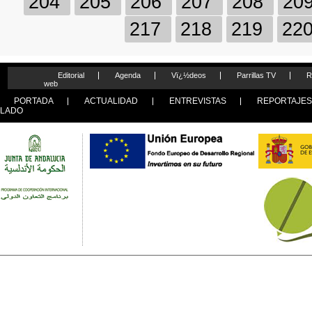
204
205
206
207
208
20
217
218
219
22
Editorial
Agenda
Vï¿½deos
Parrillas TV
R
web
PORTADA
ACTUALIDAD
ENTREVISTAS
REPORTAJE
LADO