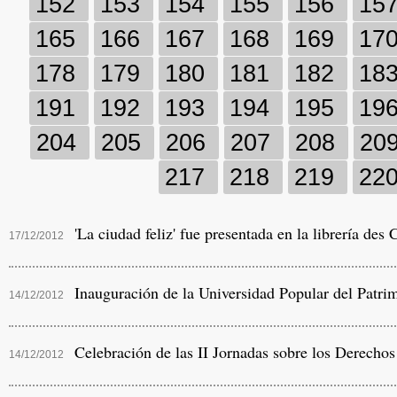
152
153
154
155
156
15
165
166
167
168
169
17
178
179
180
181
182
18
191
192
193
194
195
19
204
205
206
207
208
20
217
218
219
22
'La ciudad feliz' fue presentada en la librería des
17/12/2012
Inauguración de la Universidad Popular del Patri
14/12/2012
Celebración de las II Jornadas sobre los Derech
14/12/2012