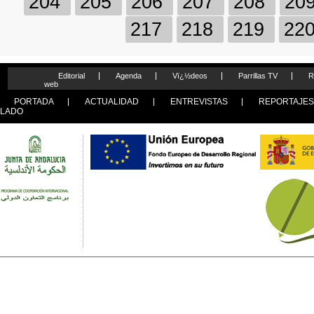
204
205
206
207
208
20
217
218
219
22
Editorial
Agenda
Vï¿½deos
Parrillas TV
R
web
PORTADA
ACTUALIDAD
ENTREVISTAS
REPORTAJE
LADO