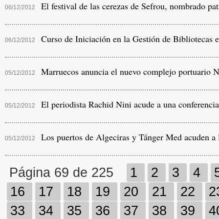
El festival de las cerezas de Sefrou, nombrado pat
06/12/2012
Curso de Iniciación en la Gestión de Bibliotecas e
06/12/2012
Marruecos anuncia el nuevo complejo portuario 
05/12/2012
El periodista Rachid Nini acude a una conferenci
05/12/2012
Los puertos de Algeciras y Tánger Med acuden a la
05/12/2012
Página 69 de 225
1
2
3
4
16
17
18
19
20
21
22
2
33
34
35
36
37
38
39
4