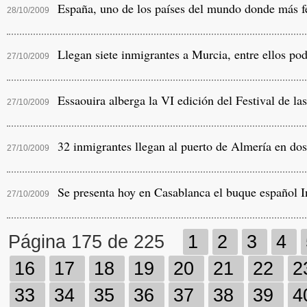
España, uno de los países del mundo donde más fe
28/10/2009
Llegan siete inmigrantes a Murcia, entre ellos po
27/10/2009
Essaouira alberga la VI edición del Festival de la
27/10/2009
32 inmigrantes llegan al puerto de Almería en do
27/10/2009
Se presenta hoy en Casablanca el buque español I
27/10/2009
Página 175 de 225
1
2
3
4
16
17
18
19
20
21
22
2
33
34
35
36
37
38
39
4