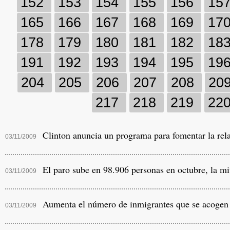
152
153
154
155
156
15
165
166
167
168
169
17
178
179
180
181
182
18
191
192
193
194
195
19
204
205
206
207
208
20
217
218
219
22
Clinton anuncia un programa para fomentar la rel
03/11/2009
El paro sube en 98.906 personas en octubre, la mi
03/11/2009
Aumenta el número de inmigrantes que se acogen 
03/11/2009