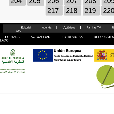
204
205
206
207
208
20
217
218
219
22
Editorial
Agenda
Vï¿½deos
Parrillas TV
R
web
PORTADA
ACTUALIDAD
ENTREVISTAS
REPORTAJE
LADO