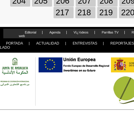
204
205
206
207
208
20
217
218
219
22
Editorial
Agenda
Vï¿½deos
Parrillas TV
R
web
PORTADA
ACTUALIDAD
ENTREVISTAS
REPORTAJE
LADO