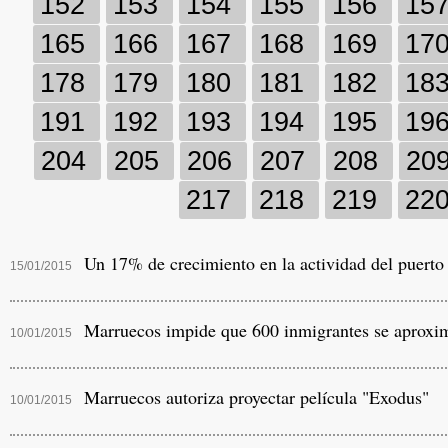
152
153
154
155
156
15
165
166
167
168
169
17
178
179
180
181
182
18
191
192
193
194
195
19
204
205
206
207
208
20
217
218
219
22
Un 17% de crecimiento en la actividad del puerto
15/01/2015
Marruecos impide que 600 inmigrantes se aproxima
10/01/2015
Marruecos autoriza proyectar película "Exodus"
10/01/2015