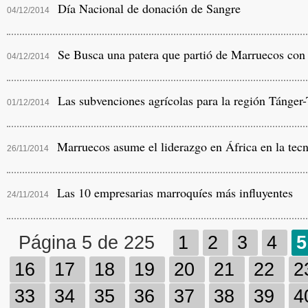
Día Nacional de donación de Sangre
04/12/2014
Se Busca una patera que partió de Marruecos con 
04/12/2014
Las subvenciones agrícolas para la región Tánger-
01/12/2014
Marruecos asume el liderazgo en África en la tec
26/11/2014
Las 10 empresarias marroquíes más influyentes
24/11/2014
Página 5 de 225
1
2
3
4
5
16
17
18
19
20
21
22
2
33
34
35
36
37
38
39
4