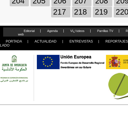
204
205
206
207
208
20
217
218
219
22
Editorial
Agenda
Vï¿½deos
Parrillas TV
R
web
PORTADA
ACTUALIDAD
ENTREVISTAS
REPORTAJE
LADO