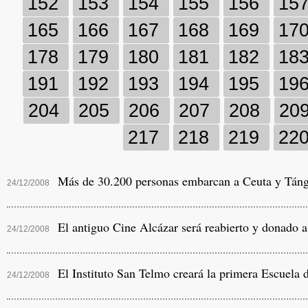
152
153
154
155
156
15
165
166
167
168
169
17
178
179
180
181
182
18
191
192
193
194
195
19
204
205
206
207
208
20
217
218
219
22
Más de 30.200 personas embarcan a Ceuta y Tánge
24/12/2008
El antiguo Cine Alcázar será reabierto y donado a
24/12/2008
El Instituto San Telmo creará la primera Escuela 
24/12/2008