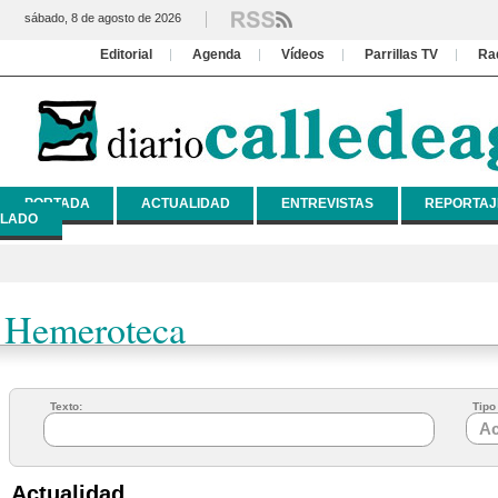
sábado, 8 de agosto de 2026
Editorial
Agenda
Vídeos
Parrillas TV
Ra
PORTADA
ACTUALIDAD
ENTREVISTAS
REPORTAJ
LADO
Hemeroteca
Texto:
Tipo 
Actualidad