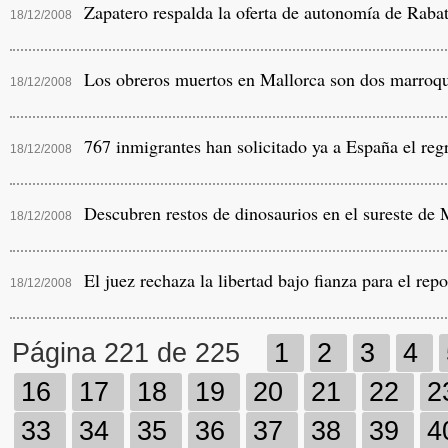
Zapatero respalda la oferta de autonomía de Rabat
18/12/2008
Los obreros muertos en Mallorca son dos marroqu
18/12/2008
767 inmigrantes han solicitado ya a España el regr
18/12/2008
Descubren restos de dinosaurios en el sureste de 
18/12/2008
El juez rechaza la libertad bajo fianza para el repo
18/12/2008
Página 221 de 225
1
2
3
4
16
17
18
19
20
21
22
2
33
34
35
36
37
38
39
4