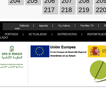
204
205
206
207
208
20
217
218
219
22
Editorial
Agenda
Vï¿½deos
Parrillas TV
R
web
PORTADA
ACTUALIDAD
ENTREVISTAS
REPORTAJE
LADO