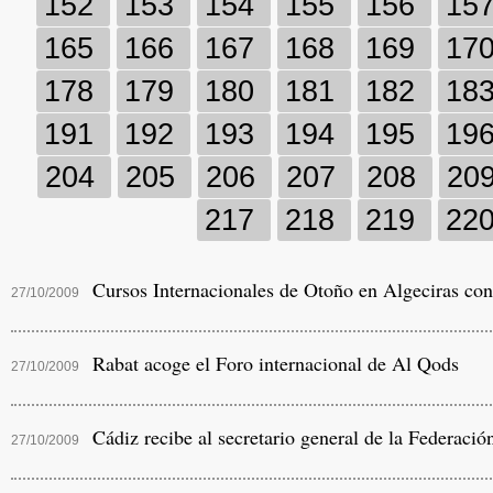
152
153
154
155
156
15
165
166
167
168
169
17
178
179
180
181
182
18
191
192
193
194
195
19
204
205
206
207
208
20
217
218
219
22
Cursos Internacionales de Otoño en Algeciras con
27/10/2009
Rabat acoge el Foro internacional de Al Qods
27/10/2009
Cádiz recibe al secretario general de la Federación
27/10/2009