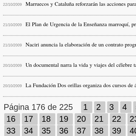
Marruecos y Cataluña reforzarán las acciones para
22/10/2009
El Plan de Urgencia de la Enseñanza marroquí, pr
21/10/2009
Naciri anuncia la elaboración de un contrato progr
21/10/2009
Un documental narra la vida y viajes del célebre t
20/10/2009
La Fundación Dos orillas organiza dos cursos de 
20/10/2009
Página 176 de 225
1
2
3
4
16
17
18
19
20
21
22
2
33
34
35
36
37
38
39
4