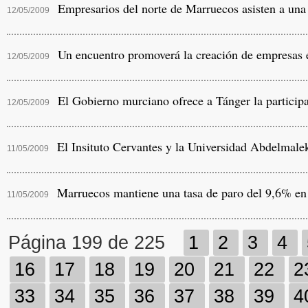
Empresarios del norte de Marruecos asisten a una 
12/05/2009
Un encuentro promoverá la creación de empresas 
12/05/2009
El Gobierno murciano ofrece a Tánger la participa
12/05/2009
El Insituto Cervantes y la Universidad Abdelmalek
11/05/2009
Marruecos mantiene una tasa de paro del 9,6% en e
11/05/2009
Página 199 de 225
1
2
3
4
16
17
18
19
20
21
22
2
33
34
35
36
37
38
39
4