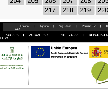
204
205
206
207
208
20
217
218
219
22
Editorial
Agenda
Vï¿½deos
Parrillas TV
R
web
PORTADA
ACTUALIDAD
ENTREVISTAS
REPORTAJE
LADO